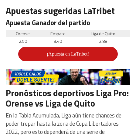
Apuestas sugeridas LaTribet
Apuesta Ganador del partido
Orense
Empate
Liga de Quito
2.50
3.40
2.88
¡Apuesta en LaTribet!
Pronósticos deportivos Liga Pro:
Orense vs Liga de Quito
En la Tabla Acumulada, Liga aún tiene chances de
poder trepar hasta la zona de Copa Libertadores
2022, pero esto dependerá de una serie de