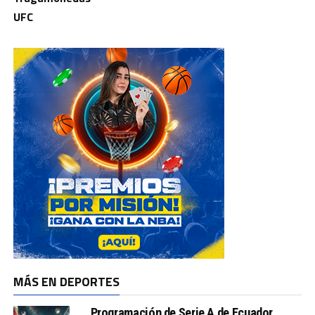
UFC
MÁS EN DEPORTES
Programación de Serie A de Ecuador