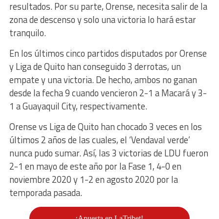
resultados. Por su parte, Orense, necesita salir de la
zona de descenso y solo una victoria lo hará estar
tranquilo.
En los últimos cinco partidos disputados por Orense
y Liga de Quito han conseguido 3 derrotas, un
empate y una victoria. De hecho, ambos no ganan
desde la fecha 9 cuando vencieron 2-1 a Macará y 3-
1 a Guayaquil City, respectivamente.
Orense vs Liga de Quito han chocado 3 veces en los
últimos 2 años de las cuales, el ‘Vendaval verde’
nunca pudo sumar. Así, las 3 victorias de LDU fueron
2-1 en mayo de este año por la Fase 1, 4-0 en
noviembre 2020 y 1-2 en agosto 2020 por la
temporada pasada.
¡Apuesta en LaTribet!