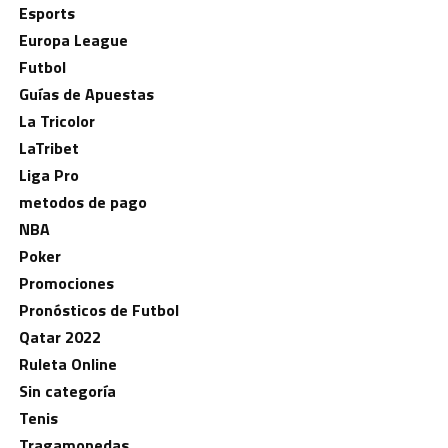
Esports
Europa League
Futbol
Guías de Apuestas
La Tricolor
LaTribet
Liga Pro
metodos de pago
NBA
Poker
Promociones
Pronósticos de Futbol
Qatar 2022
Ruleta Online
Sin categoría
Tenis
Tragamonedas