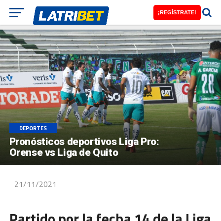
¡REGÍSTRATE!
DEPORTES
Pronósticos deportivos Liga Pro:
Orense vs Liga de Quito
21/11/2021
Partido por la fecha 14 de la Liga