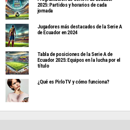
2025: Partidos y horarios de cada
jornada
Jugadores más destacados de la Serie A
de Ecuador en 2024
Tabla de posiciones de la Serie A de
Ecuador 2025: Equipos en la lucha por el
título
¿Qué es PirloTV y cómo funciona?