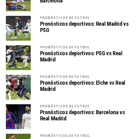
Barcelona
PRONÓSTICOS DE FUTBOL
Pronósticos deportivos: Real Madrid vs
PSG
PRONÓSTICOS DE FUTBOL
Pronósticos deportivos: PSG vs Real
Madrid
PRONÓSTICOS DE FUTBOL
Pronósticos deportivos: Elche vs Real
Madrid
PRONÓSTICOS DE FUTBOL
Pronósticos deportivos: Barcelona vs
Real Madrid
PRONÓSTICOS DE FUTBOL