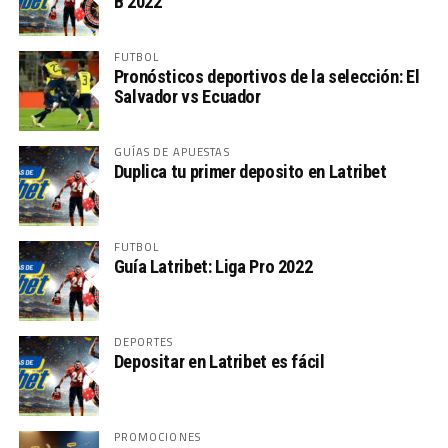
B 2022
FUTBOL
Pronósticos deportivos de la selección: El
Salvador vs Ecuador
GUÍAS DE APUESTAS
Duplica tu primer deposito en Latribet
FUTBOL
Guía Latribet: Liga Pro 2022
DEPORTES
Depositar en Latribet es fácil
PROMOCIONES