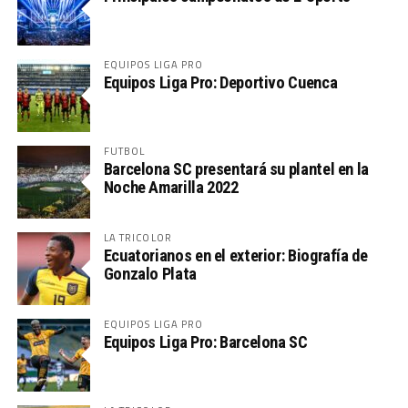
EQUIPOS LIGA PRO
Equipos Liga Pro: Deportivo Cuenca
FUTBOL
Barcelona SC presentará su plantel en la
Noche Amarilla 2022
LA TRICOLOR
Ecuatorianos en el exterior: Biografía de
Gonzalo Plata
EQUIPOS LIGA PRO
Equipos Liga Pro: Barcelona SC