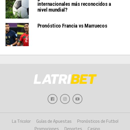
internacionales más reconocidos a
nivel mundial?
Pronóstico Francia vs Marruecos
La Tricolor
Guías de Apuestas
Pronósticos de Futbol
Promociones
Deportes
Casino