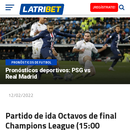
¡REGÍSTRATE!
PRONÓSTICOS DE FUTBOL
Pronósticos deportivos: PSG vs
Real Madrid
12/02/2022
Partido de ida Octavos de final
Champions League (15:00