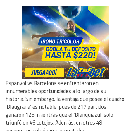
Espanyol vs Barcelona se enfrentaron en
innumerables oportunidades a lo largo de su
historia. Sin embargo, la ventaja que posee el cuadro
‘Blaugrana’ es notable, pues de 217 partidos,
ganaron 125; mientras que el ‘Blanquiazul’ solo
triunfó en 46 cotejos. Además, en otros 48
encuentros culminaron empatados.