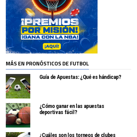
MÁS EN PRONÓSTICOS DE FUTBOL
Guía de Apuestas: ¿Qué es hándicap?
¿Cómo ganar en las apuestas
deportivas fácil?
¿Cuáles son los torneos de clubes