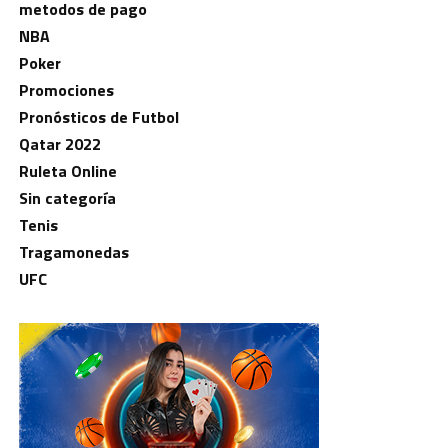
metodos de pago
NBA
Poker
Promociones
Pronósticos de Futbol
Qatar 2022
Ruleta Online
Sin categoría
Tenis
Tragamonedas
UFC