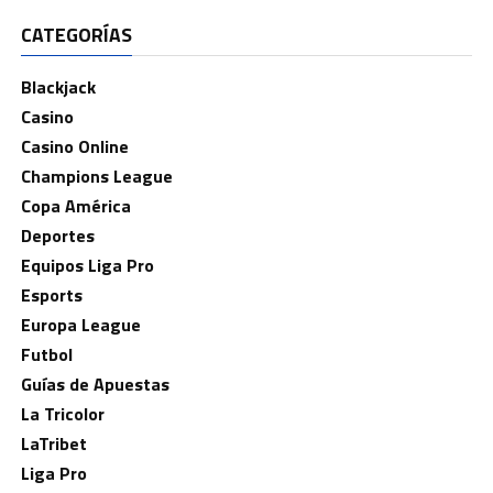
CATEGORÍAS
Blackjack
Casino
Casino Online
Champions League
Copa América
Deportes
Equipos Liga Pro
Esports
Europa League
Futbol
Guías de Apuestas
La Tricolor
LaTribet
Liga Pro