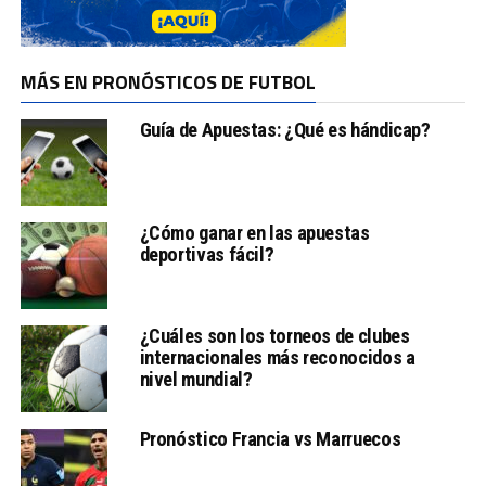
MÁS EN PRONÓSTICOS DE FUTBOL
Guía de Apuestas: ¿Qué es hándicap?
¿Cómo ganar en las apuestas
deportivas fácil?
¿Cuáles son los torneos de clubes
internacionales más reconocidos a
nivel mundial?
Pronóstico Francia vs Marruecos