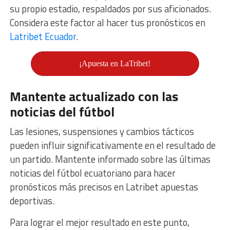
su propio estadio, respaldados por sus aficionados.
Considera este factor al hacer tus pronósticos en
Latribet Ecuador
.
¡Apuesta en LaTribet!
Mantente actualizado con las
noticias del fútbol
Las lesiones, suspensiones y cambios tácticos
pueden influir significativamente en el resultado de
un partido. Mantente informado sobre las últimas
noticias del fútbol ecuatoriano para hacer
pronósticos más precisos en Latribet apuestas
deportivas.
Para lograr el mejor resultado en este punto,