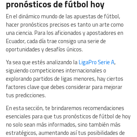
pronósticos de fútbol hoy
En el dinámico mundo de las apuestas de fútbol,
hacer pronósticos precisos es tanto un arte como
una ciencia. Para los aficionados y apostadores en
Ecuador, cada día trae consigo una serie de
oportunidades y desafíos únicos.
Ya sea que estés analizando la
LigaPro Serie A
,
siguiendo competiciones internacionales o
explorando partidos de ligas menores, hay ciertos
factores clave que debes considerar para mejorar
tus predicciones.
En esta sección, te brindaremos recomendaciones
esenciales para que tus pronósticos de fútbol de hoy
no solo sean más informados, sino también más
estratégicos, aumentando así tus posibilidades de