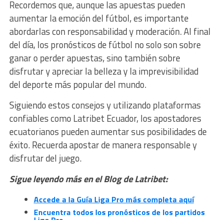
Recordemos que, aunque las apuestas pueden
aumentar la emoción del fútbol, es importante
abordarlas con responsabilidad y moderación. Al final
del día, los pronósticos de fútbol no solo son sobre
ganar o perder apuestas, sino también sobre
disfrutar y apreciar la belleza y la imprevisibilidad
del deporte más popular del mundo.
Siguiendo estos consejos y utilizando plataformas
confiables como Latribet Ecuador, los apostadores
ecuatorianos pueden aumentar sus posibilidades de
éxito. Recuerda apostar de manera responsable y
disfrutar del juego.
Sigue leyendo más en el Blog de Latribet:
Accede a la Guía Liga Pro más completa aquí
Encuentra todos los pronósticos de los partidos
Liga Pro