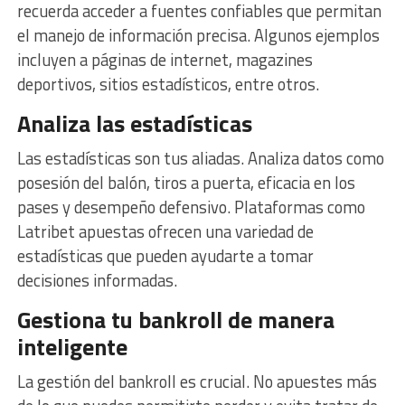
recuerda acceder a fuentes confiables que permitan
el manejo de información precisa. Algunos ejemplos
incluyen a páginas de internet, magazines
deportivos, sitios estadísticos, entre otros.
Analiza las estadísticas
Las estadísticas son tus aliadas. Analiza datos como
posesión del balón, tiros a puerta, eficacia en los
pases y desempeño defensivo. Plataformas como
Latribet apuestas ofrecen una variedad de
estadísticas que pueden ayudarte a tomar
decisiones informadas.
Gestiona tu bankroll de manera
inteligente
La gestión del bankroll es crucial. No apuestes más