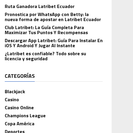
Ruta Ganadora Latribet Ecuador
Pronostica por WhatsApp con Betty: la
nueva forma de apostar en Latribet Ecuador
Club Latribet: La Guía Completa Para
Maximizar Tus Puntos Y Recompensas
Descargar App Latribet: Guía Para Instalar En
iOS Y Android Y Jugar Al Instante
¿Latribet es confiable? Todo sobre su
licencia y seguridad
CATEGORÍAS
Blackjack
Casino
Casino Online
Champions League
Copa América
Deportes