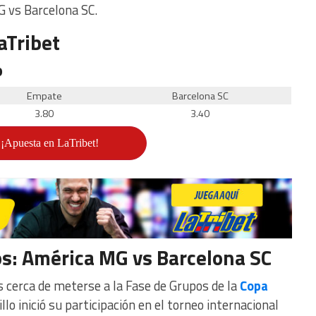
G vs Barcelona SC.
aTribet
o
Empate
Barcelona SC
3.80
3.40
¡Apuesta en LaTribet!
os: América MG vs Barcelona SC
s cerca de meterse a la Fase de Grupos de la
Copa
llo inició su participación en el torneo internacional