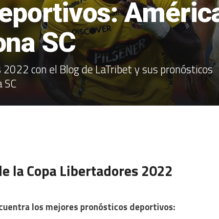
eportivos: Améric
ona SC
 2022 con el Blog de LaTribet y sus pronósticos
a SC
 de la Copa Libertadores 2022
cuentra los mejores pronósticos deportivos: