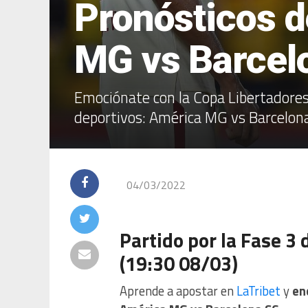
Pronósticos d
MG vs Barcel
Emociónate con la Copa Libertadores
deportivos: América MG vs Barcelon
04/03/2022
Partido por la Fase 3
(19:30 08/03)
Aprende a apostar en
LaTribet
y
en