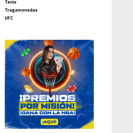
Tenis
Tragamonedas
UFC