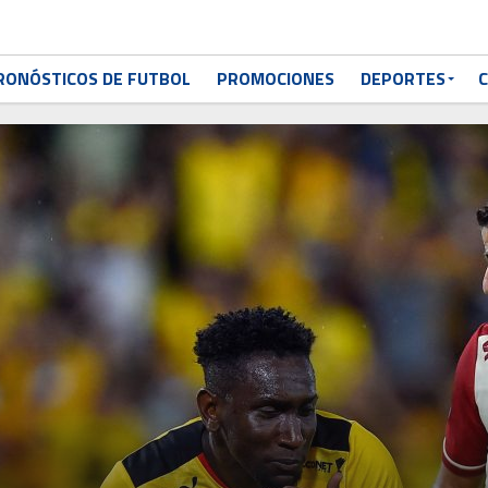
RONÓSTICOS DE FUTBOL
PROMOCIONES
DEPORTES
C