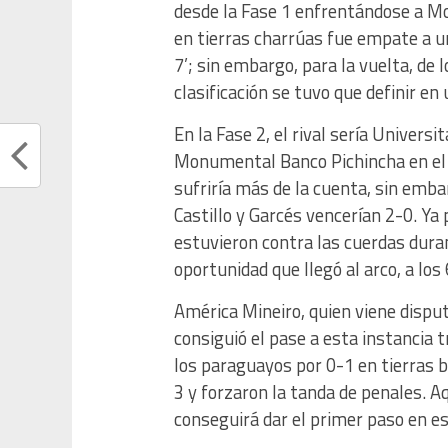
desde la Fase 1 enfrentándose a Mon
en tierras charrúas fue empate a un
7’; sin embargo, para la vuelta, de 
clasificación se tuvo que definir e
En la Fase 2, el rival sería Universi
Monumental Banco Pichincha en el p
sufriría más de la cuenta, sin emba
Castillo y Garcés vencerían 2-0. Ya 
estuvieron contra las cuerdas durant
oportunidad que llegó al arco, a los 
América Mineiro, quien viene dispu
consiguió el pase a esta instancia t
los paraguayos por 0-1 en tierras b
3 y forzaron la tanda de penales. Aq
conseguirá dar el primer paso en es