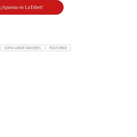
¡Apuesta en LaTribet!
COPA LIBERTADORES
FEATURED