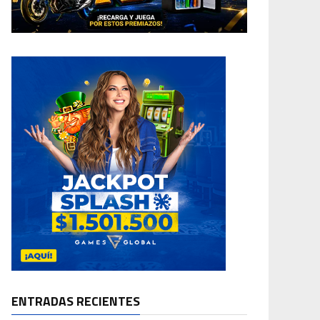
ENTRADAS RECIENTES