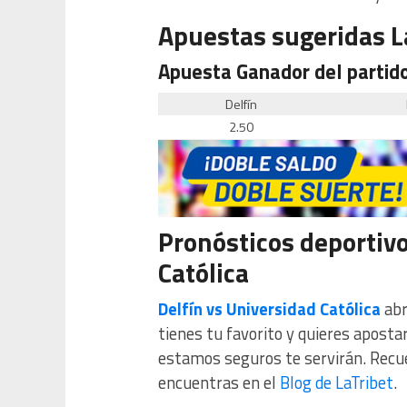
Apuestas sugeridas L
Apuesta Ganador del partid
Delfín
2.50
Pronósticos deportivo
Católica
Delfín vs Universidad Católica
abr
tienes tu favorito y quieres apost
estamos seguros te servirán. Recue
encuentras en el
Blog de LaTribet
.