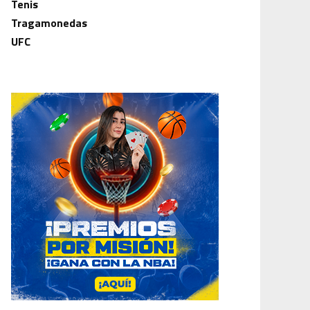
Tenis
Tragamonedas
UFC