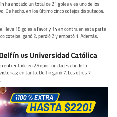
n ha anotado un total de 21 goles y es uno de los
. De hecho, en los último cinco cotejos disputados,
e, lleva 18 goles a favor y 14 en contra en esta parte
co cotejos, ganó 2, perdió 2 y empató 1. Además,
Delfín vs Universidad Católica
han enfrentado en 25 oportunidades donde la
victorias; en tanto, Delfín ganó 7. Los otros 7
.