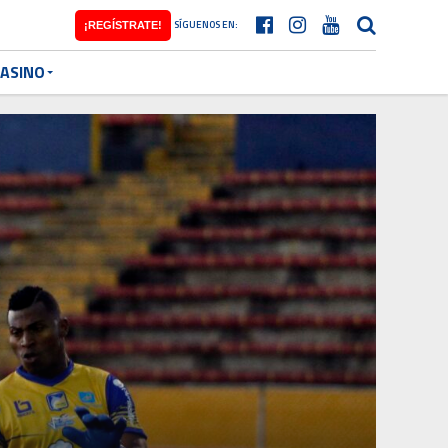
SÍGUENOS EN:
¡REGÍSTRATE!
ASINO