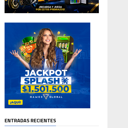
ENTRADAS RECIENTES