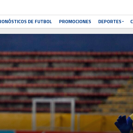
RONÓSTICOS DE FUTBOL
PROMOCIONES
DEPORTES
C