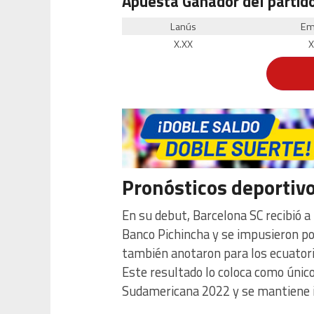
Apuesta Ganador del partid
Lanús
Em
X.XX
X
Pronósticos deportivo
En su debut, Barcelona SC recibió
Banco Pichincha y se impusieron por
también anotaron para los ecuatoria
Este resultado lo coloca como único 
Sudamericana 2022 y se mantiene in