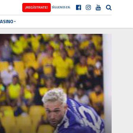
SÍGUENOS EN:
¡REGÍSTRATE!
ASINO