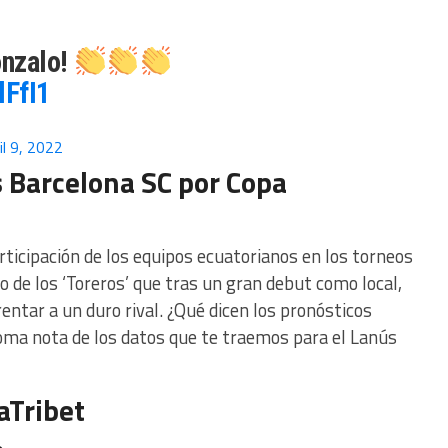
onzalo!
lFfI1
il 9, 2022
s Barcelona SC por Copa
articipación de los equipos ecuatorianos en los torneos
o de los ‘Toreros’ que tras un gran debut como local,
entar a un duro rival. ¿Qué dicen los pronósticos
oma nota de los datos que te traemos para el Lanús
aTribet