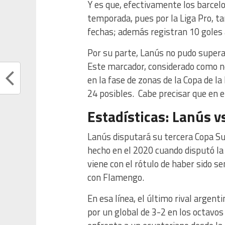
Y es que, efectivamente los barcelo
temporada, pues por la Liga Pro, t
fechas; además registran 10 goles a
Por su parte, Lanús no pudo super
Este marcador, considerado como ne
en la fase de zonas de la Copa de l
24 posibles. Cabe precisar que en el
Estadísticas: Lanús v
Lanús disputará su tercera Copa S
hecho en el 2020 cuando disputó la 
viene con el rótulo de haber sido s
con Flamengo.
En esa línea, el último rival argenti
por un global de 3-2 en los octavos