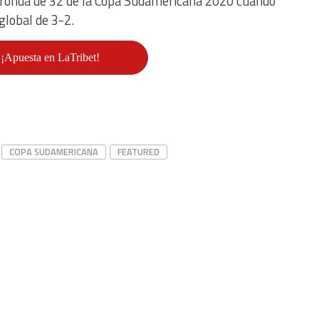
a ronda de 32 de la Copa Sudamericana 2020 cuando
global de 3-2.
¡Apuesta en LaTribet!
COPA SUDAMERICANA
FEATURED