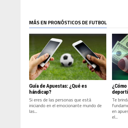
MÁS EN PRONÓSTICOS DE FUTBOL
Guía de Apuestas: ¿Qué es
¿Cómo 
hándicap?
deporti
Si eres de las personas que está
Te brin
iniciando en el emocionante mundo de
fundame
las...
en apue
el...