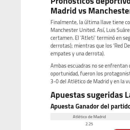
Pronósticos deportiv
Madrid vs Manchester
Finalmente, la última llave tiene c
Manchester United. Así, Luis Suárez
certamen. El ‘Atleti’ terminó en s
derrotas); mientras que los ‘Red Dev
empates y una derrota).
Ambas escuadras no se enfrentan d
oportunidad, fueron los protagonist
3-0 del Atlético de Madrid y en la v
Apuestas sugeridas L
Apuesta Ganador del partid
Atlético de Madrid
2.25