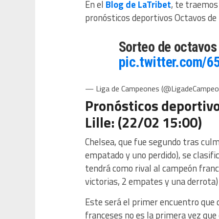
En el
Blog de LaTribet
, te traemos
pronósticos deportivos Octavos de 
Sorteo de octavos 
pic.twitter.com/
— Liga de Campeones (@LigadeCampeo
Pronósticos deportiv
Lille: (22/02 15:00)
Chelsea, que fue segundo tras culm
empatado y uno perdido), se clasifi
tendrá como rival al campeón francés
victorias, 2 empates y una derrota) 
Este será el primer encuentro que 
franceses no es la primera vez que 