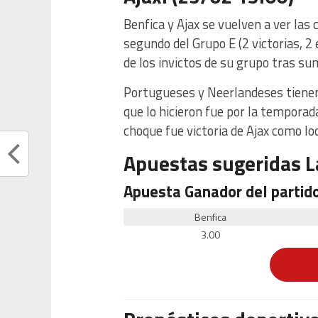
Benfica y Ajax se vuelven a ver las
segundo del Grupo E (2 victorias, 2
de los invictos de su grupo tras su
Portugueses y Neerlandeses tienen 
que lo hicieron fue por la tempora
choque fue victoria de Ajax como lo
Apuestas sugeridas L
Apuesta Ganador del partid
Benfica
3.00