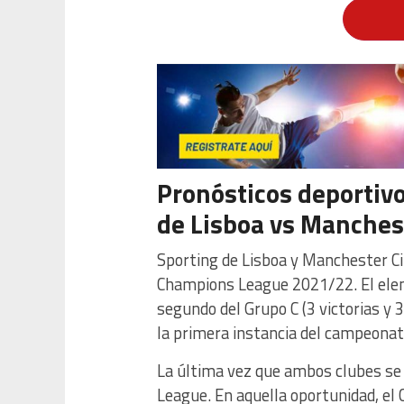
Pronósticos deportiv
de Lisboa vs Manchest
Sporting de Lisboa y Manchester Cit
Champions League 2021/22. El elenc
segundo del Grupo C (3 victorias y 
la primera instancia del campeonato
La última vez que ambos clubes se 
League. En aquella oportunidad, el C