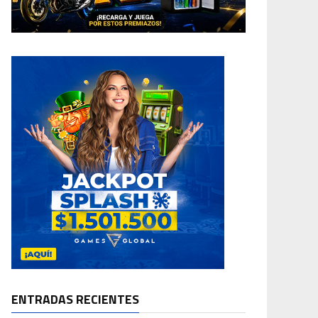
ENTRADAS RECIENTES