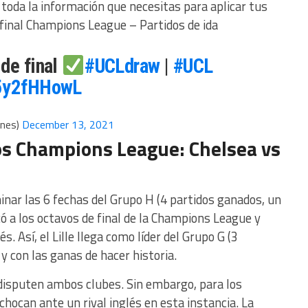
 toda la información que necesitas para aplicar tus
final Champions League – Partidos de ida
de final
#UCLdraw
|
#UCL
65y2fHHowL
nes)
December 13, 2021
os Champions League: Chelsea vs
inar las 6 fechas del Grupo H (4 partidos ganados, un
có a los octavos de final de la Champions League y
. Así, el Lille llega como líder del Grupo G (3
y con las ganas de hacer historia.
disputen ambos clubes. Sin embargo, para los
chocan ante un rival inglés en esta instancia. La