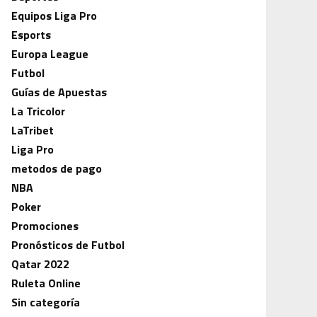
Equipos Liga Pro
Esports
Europa League
Futbol
Guías de Apuestas
La Tricolor
LaTribet
Liga Pro
metodos de pago
NBA
Poker
Promociones
Pronósticos de Futbol
Qatar 2022
Ruleta Online
Sin categoría