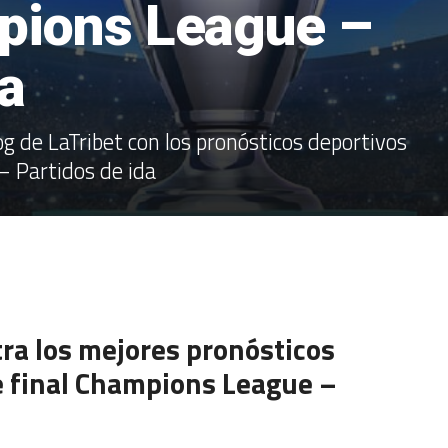
mpions League –
da
og de LaTribet con los pronósticos deportivos
– Partidos de ida
ra los mejores pronósticos
e final Champions League –