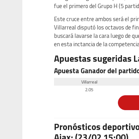
fue el primero del Grupo H (5 parti
Este cruce entre ambos será el pri
Villarreal disputó los octavos de f
buscará lavarse la cara luego de q
en esta inctancia de la competencia 
Apuestas sugeridas L
Apuesta Ganador del partid
Villarreal
2.05
Pronósticos deportiv
Ajax: (23/02 15:00)