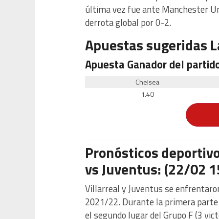
última vez fue ante Manchester Un
derrota global por 0-2.
Apuestas sugeridas L
Apuesta Ganador del partid
Chelsea
1.40
Pronósticos deportivo
vs Juventus: (22/02 1
Villarreal y Juventus se enfrentaro
2021/22. Durante la primera parte
el segundo lugar del Grupo F (3 vict