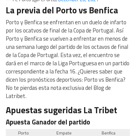
La previa del Porto vs Benfica
Porto y Benfica se enfrentan en un duelo de infarto
por los ocatvos de final de la Copa de Portugal. Así
Porto y Benfica se vuelven a enfrentar en menos de
una semana luego del partido de los octavos de final
de la Copa de Portugal. Esta vez, el encuentro se
dará en el marco de la Liga Portuguesa en un partido
correspondiente a la fecha 16. ¿Quieres saber que
dicen los pronósticos deportivos: Porto vs Benfica?
No te pierdas esta nota exclusiva del Blog de
Latribet.
Apuestas sugeridas La Tribet
Apuesta Ganador del partido
Porto
Empate
Benfica