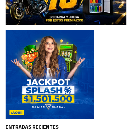
ENTRADAS RECIENTES