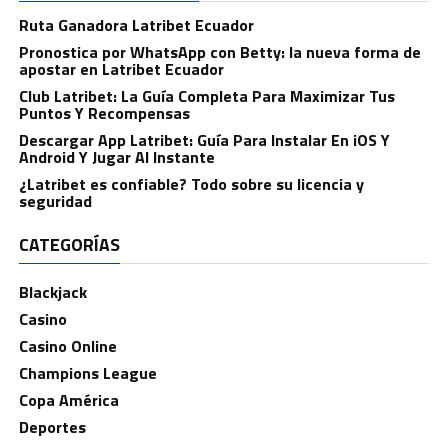
Ruta Ganadora Latribet Ecuador
Pronostica por WhatsApp con Betty: la nueva forma de
apostar en Latribet Ecuador
Club Latribet: La Guía Completa Para Maximizar Tus
Puntos Y Recompensas
Descargar App Latribet: Guía Para Instalar En iOS Y
Android Y Jugar Al Instante
¿Latribet es confiable? Todo sobre su licencia y
seguridad
CATEGORÍAS
Blackjack
Casino
Casino Online
Champions League
Copa América
Deportes