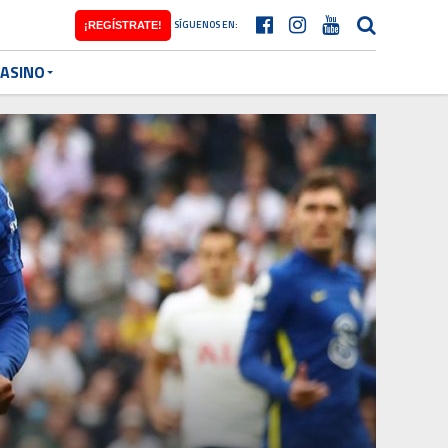
SÍGUENOS EN:
¡REGÍSTRATE!
ASINO