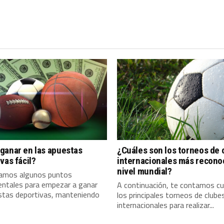
ganar en las apuestas
¿Cuáles son los torneos de 
vas fácil?
internacionales más recono
nivel mundial?
damos algunos puntos
ntales para empezar a ganar
A continuación, te contamos cu
stas deportivas, manteniendo
los principales torneos de clube
internacionales para realizar...