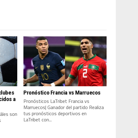
clubes
Pronóstico Francia vs Marruecos
cidos a
Pronósticos LaTribet Francia vs
Marruecos| Ganador del partido Realiza
tus pronósticos deportivos en
áles son
LaTribet con...
s