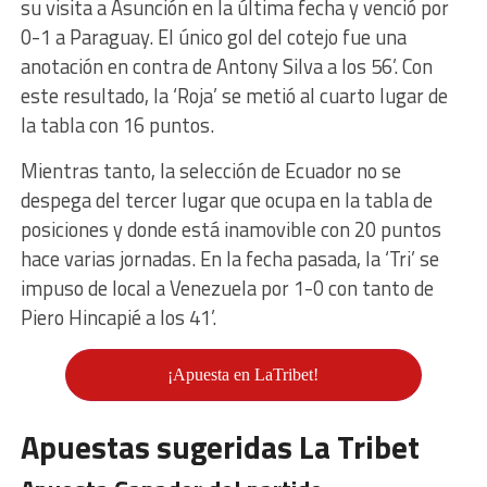
su visita a Asunción en la última fecha y venció por
0-1 a Paraguay. El único gol del cotejo fue una
anotación en contra de Antony Silva a los 56’. Con
este resultado, la ‘Roja’ se metió al cuarto lugar de
la tabla con 16 puntos.
Mientras tanto, la selección de Ecuador no se
despega del tercer lugar que ocupa en la tabla de
posiciones y donde está inamovible con 20 puntos
hace varias jornadas. En la fecha pasada, la ‘Tri’ se
impuso de local a Venezuela por 1-0 con tanto de
Piero Hincapié a los 41’.
¡Apuesta en LaTribet!
Apuestas sugeridas La Tribet