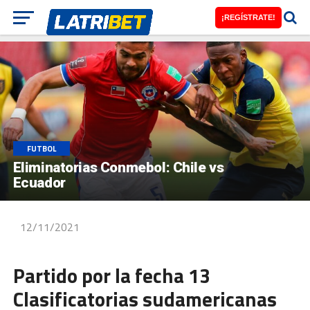
¡REGÍSTRATE!
FUTBOL
Eliminatorias Conmebol: Chile vs
Ecuador
12/11/2021
Partido por la fecha 13
Clasificatorias sudamericanas