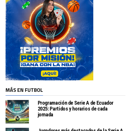
MÁS EN FUTBOL
Programación de Serie A de Ecuador
2025: Partidos y horarios de cada
jornada
Jugadores más destacados de la Serie A