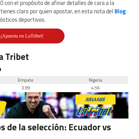
 con el propósito de afinar detalles de cara a la
 tienes claro por quien apostar, en esta nota del
Blog
ósticos deportivos.
¡Apuesta en LaTribet!
a Tribet
o
Empate
Nigeria
3.99
4.56
s de la selección: Ecuador vs