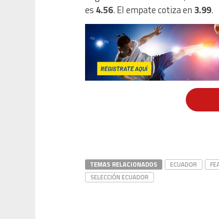
es
4.56
. El empate cotiza en
3.99
.
TEMAS RELACIONADOS
ECUADOR
FE
SELECCIÓN ECUADOR