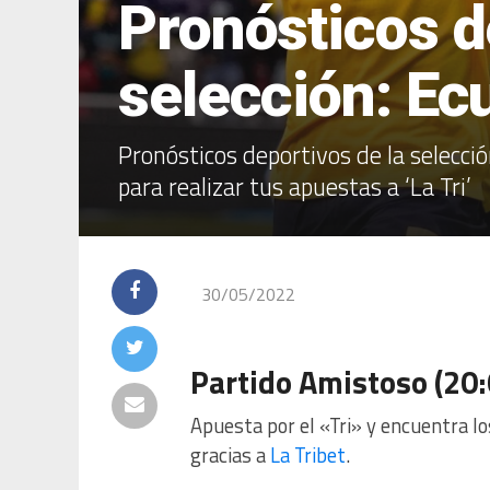
Pronósticos d
selección: Ec
Pronósticos deportivos de la selecció
para realizar tus apuestas a ‘La Tri’
30/05/2022
Partido Amistoso (20
Apuesta por el «Tri» y encuentra lo
gracias a
La Tribet
.