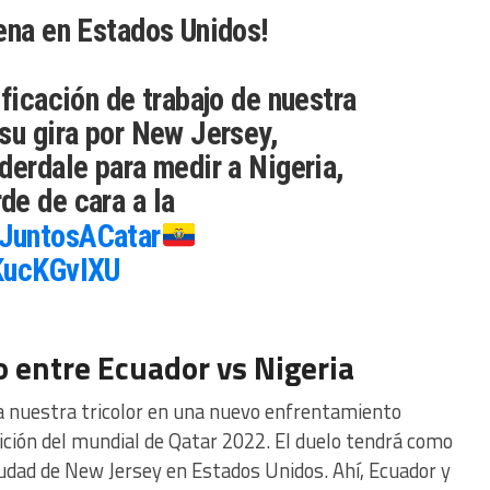
ena en Estados Unidos!
ificación de trabajo de nuestra
su gira por New Jersey,
derdale para medir a Nigeria,
e de cara a la
JuntosACatar
dKucKGvIXU
o entre Ecuador vs Nigeria
a nuestra tricolor en una nuevo enfrentamiento
ición del mundial de Qatar 2022. El duelo tendrá como
ciudad de New Jersey en Estados Unidos. Ahí, Ecuador y