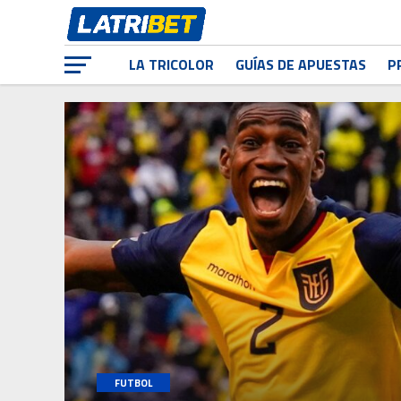
LA TRICOLOR
GUÍAS DE APUESTAS
P
FUTBOL