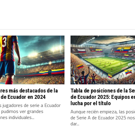
res más destacados de la
Tabla de posiciones de la Se
A de Ecuador en 2024
de Ecuador 2025: Equipos en
lucha por el título
s jugadores de serie a Ecuador
 pudimos ver grandes
Aunque recién empieza, las posi
nes individuales...
de Serie A de Ecuador 2025 no
dar...