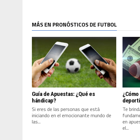
MÁS EN PRONÓSTICOS DE FUTBOL
Guía de Apuestas: ¿Qué es
¿Cómo 
hándicap?
deporti
Si eres de las personas que está
Te brin
iniciando en el emocionante mundo de
fundame
las...
en apue
el...