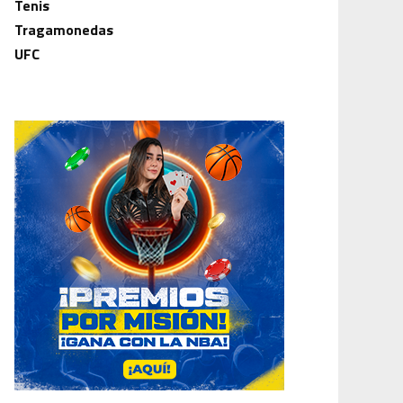
Tenis
Tragamonedas
UFC