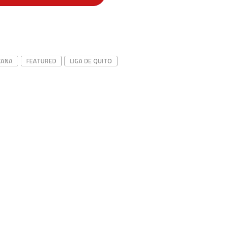
CANA
FEATURED
LIGA DE QUITO