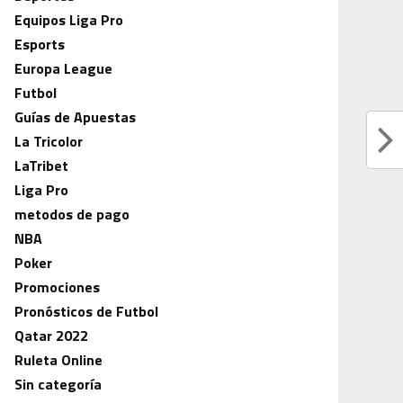
Equipos Liga Pro
Esports
Europa League
Futbol
Guías de Apuestas
La Tricolor
LaTribet
Liga Pro
metodos de pago
NBA
Poker
Promociones
Pronósticos de Futbol
Qatar 2022
Ruleta Online
Sin categoría