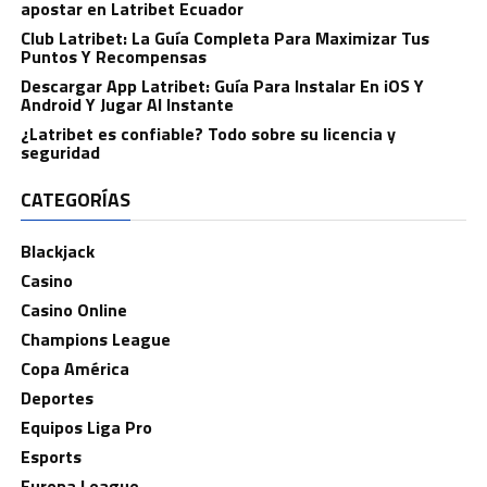
apostar en Latribet Ecuador
Club Latribet: La Guía Completa Para Maximizar Tus
Puntos Y Recompensas
Descargar App Latribet: Guía Para Instalar En iOS Y
Android Y Jugar Al Instante
¿Latribet es confiable? Todo sobre su licencia y
seguridad
CATEGORÍAS
Blackjack
Casino
Casino Online
Champions League
Copa América
Deportes
Equipos Liga Pro
Esports
Europa League