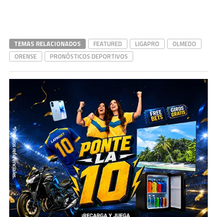
TEMAS RELACIONADOS
FEATURED
LIGAPRO
OLMEDO
ORENSE
PRONÓSTICOS DEPORTIVOS