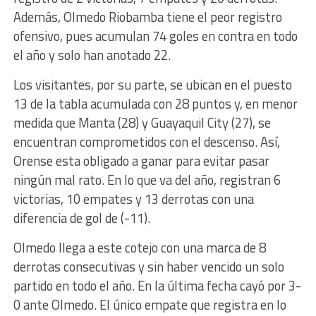
Además, Olmedo Riobamba tiene el peor registro
ofensivo, pues acumulan 74 goles en contra en todo
el año y solo han anotado 22.
Los visitantes, por su parte, se ubican en el puesto
13 de la tabla acumulada con 28 puntos y, en menor
medida que Manta (28) y Guayaquil City (27), se
encuentran comprometidos con el descenso. Así,
Orense esta obligado a ganar para evitar pasar
ningún mal rato. En lo que va del año, registran 6
victorias, 10 empates y 13 derrotas con una
diferencia de gol de (-11).
Olmedo llega a este cotejo con una marca de 8
derrotas consecutivas y sin haber vencido un solo
partido en todo el año. En la última fecha cayó por 3-
0 ante Olmedo. El único empate que registra en lo