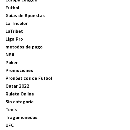
Futbol
Guías de Apuestas
La Tricolor
LaTribet
Liga Pro
metodos de pago
NBA
Poker
Promociones
Pronósticos de Futbol
Qatar 2022
Ruleta Online
Sin categoría
Tenis
Tragamonedas
UFC