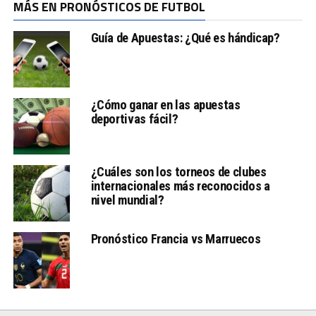
MÁS EN PRONÓSTICOS DE FUTBOL
Guía de Apuestas: ¿Qué es hándicap?
¿Cómo ganar en las apuestas
deportivas fácil?
¿Cuáles son los torneos de clubes
internacionales más reconocidos a
nivel mundial?
Pronóstico Francia vs Marruecos