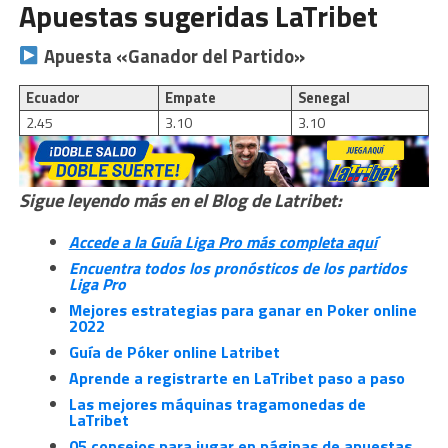
Apuestas sugeridas LaTribet
Apuesta «Ganador del Partido»
Ecuador
Empate
Senegal
2.45
3.10
3.10
Sigue leyendo más en el Blog de Latribet:
Accede a la Guía Liga Pro más completa aquí
Encuentra todos los pronósticos de los partidos
Liga Pro
Mejores estrategias para ganar en Poker online
2022
Guía de Póker online Latribet
Aprende a registrarte en LaTribet paso a paso
Las mejores máquinas tragamonedas de
LaTribet
05 consejos para jugar en páginas de apuestas