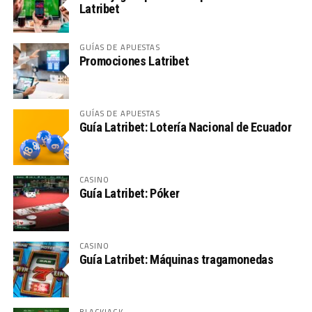
Latribet
GUÍAS DE APUESTAS
Promociones Latribet
GUÍAS DE APUESTAS
Guía Latribet: Lotería Nacional de Ecuador
CASINO
Guía Latribet: Póker
CASINO
Guía Latribet: Máquinas tragamonedas
BLACKJACK