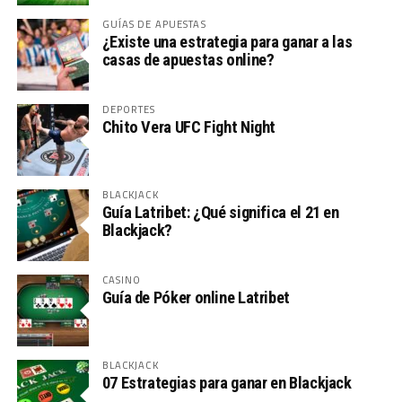
GUÍAS DE APUESTAS
¿Existe una estrategia para ganar a las
casas de apuestas online?
DEPORTES
Chito Vera UFC Fight Night
BLACKJACK
Guía Latribet: ¿Qué significa el 21 en
Blackjack?
CASINO
Guía de Póker online Latribet
BLACKJACK
07 Estrategias para ganar en Blackjack