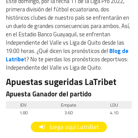
Este domingo, por la fecha 11 de la Liga Pro 2022,
primera división del fútbol ecuatoriano, dos
históricos clubes de nuestro país se enfrentarán en
un duelo de grandes consecuencias para ambos. Así,
en el Estadio Banco Guayaquil, se enfrentan
Independiente del Valle vs Liga de Quito desde las
19:00 horas. ¿Qué dicen los pronósticos del
Blog de
Latribe
t? No te pierdas los pronósticos deportivos:
Independiente del Valle vs Liga de Quito.
Apuestas sugeridas LaTribet
Apuesta Ganador del partido
IDV
Empate
LDU
1.80
3.60
4.10
Juega aquí LatriBet