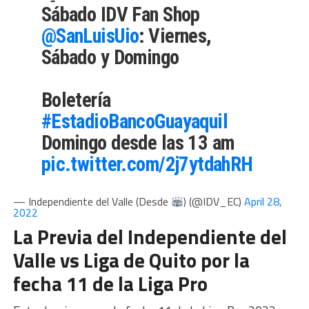
Sábado IDV Fan Shop
@SanLuisUio
: Viernes,
Sábado y Domingo
Boletería
#EstadioBancoGuayaquil
Domingo desde las 13 am
pic.twitter.com/2j7ytdahRH
— Independiente del Valle (Desde
) (@IDV_EC)
April 28,
2022
La Previa del Independiente del
Valle vs Liga de Quito por la
fecha 11 de la Liga Pro