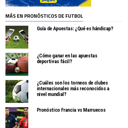
MÁS EN PRONÓSTICOS DE FUTBOL
Guía de Apuestas: ¿Qué es hándicap?
¿Cómo ganar en las apuestas
deportivas fácil?
¿Cuáles son los torneos de clubes
internacionales más reconocidos a
nivel mundial?
Pronóstico Francia vs Marruecos