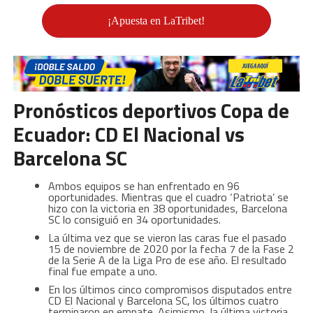
¡Apuesta en LaTribet!
Pronósticos deportivos Copa de
Ecuador: CD El Nacional vs
Barcelona SC
Ambos equipos se han enfrentado en 96
oportunidades. Mientras que el cuadro ‘Patriota’ se
hizo con la victoria en 38 oportunidades, Barcelona
SC lo consiguió en 34 oportunidades.
La última vez que se vieron las caras fue el pasado
15 de noviembre de 2020 por la fecha 7 de la Fase 2
de la Serie A de la Liga Pro de ese año. El resultado
final fue empate a uno.
En los últimos cinco compromisos disputados entre
CD El Nacional y Barcelona SC, los últimos cuatro
terminaron en empate. Asimismo, la última victoria