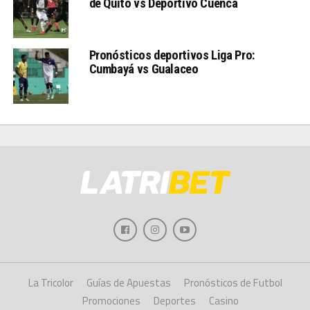
de Quito vs Deportivo Cuenca
Pronósticos deportivos Liga Pro:
Cumbayá vs Gualaceo
La Tricolor
Guías de Apuestas
Pronósticos de Futbol
Promociones
Deportes
Casino