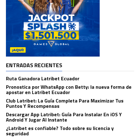
ENTRADAS RECIENTES
Ruta Ganadora Latribet Ecuador
Pronostica por WhatsApp con Betty: la nueva forma de
apostar en Latribet Ecuador
Club Latribet: La Guía Completa Para Maximizar Tus
Puntos Y Recompensas
Descargar App Latribet: Guía Para Instalar En iOS Y
Android Y Jugar Al Instante
¿Latribet es confiable? Todo sobre su licencia y
seguridad