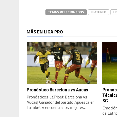
TEMAS RELACIONADOS
FEATURED
LI
MÁS EN LIGA PRO
Pronóstico Barcelona vs Aucas
Pronóst
Técnico
Pronósticos LaTribet Barcelona vs
SC
Aucas| Ganador del partido Apuesta en
LaTribet y encuentra los mejores...
Emocióna
de Latri