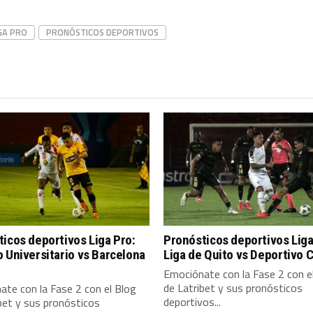
GA PRO
PRONÓSTICOS DEPORTIVOS
icos deportivos Liga Pro:
Pronósticos deportivos Liga
 Universitario vs Barcelona
Liga de Quito vs Deportivo 
Emociónate con la Fase 2 con e
de Latribet y sus pronósticos
te con la Fase 2 con el Blog
deportivos...
bet y sus pronósticos