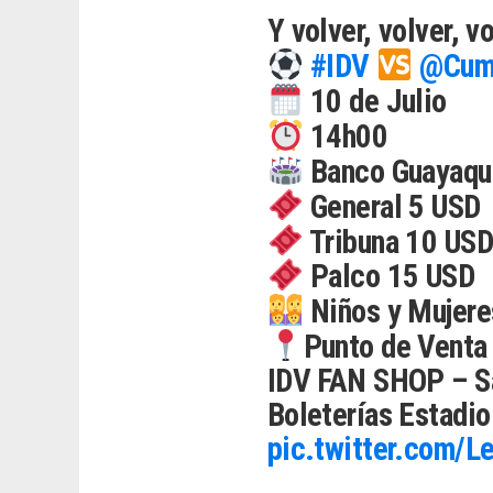
Y volver, volver, v
#IDV
@Cumb
10 de Julio
14h00
Banco Guayaqu
General 5 USD
Tribuna 10 USD
Palco 15 USD
Niños y Mujere
Punto de Venta
IDV FAN SHOP – S
Boleterías Estadi
pic.twitter.com/L