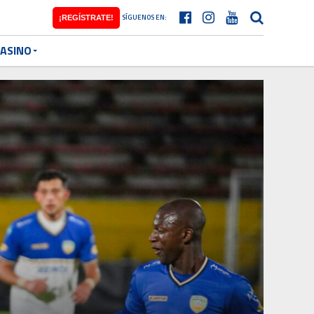
SÍGUENOS EN:
¡REGÍSTRATE!
ASINO