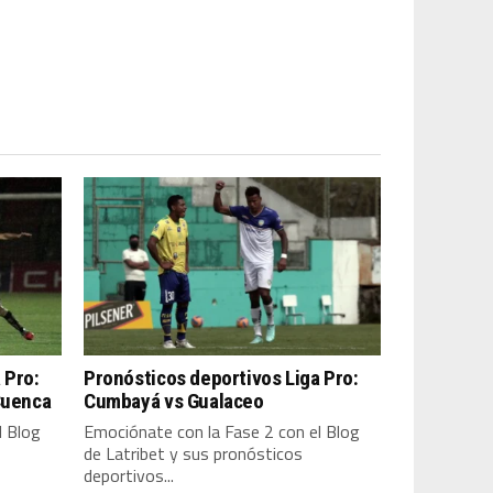
 Pro:
Pronósticos deportivos Liga Pro:
Cuenca
Cumbayá vs Gualaceo
l Blog
Emociónate con la Fase 2 con el Blog
de Latribet y sus pronósticos
deportivos...