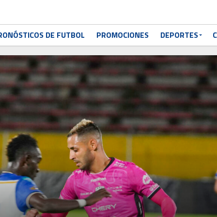
RONÓSTICOS DE FUTBOL
PROMOCIONES
DEPORTES
C