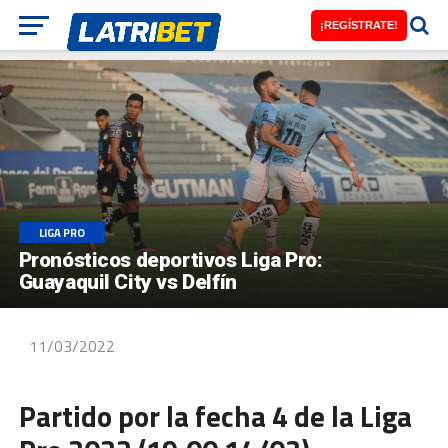
¡REGÍSTRATE!
LIGA PRO
Pronósticos deportivos Liga Pro:
Guayaquil City vs Delfín
11/03/2022
Partido por la fecha 4 de la Liga