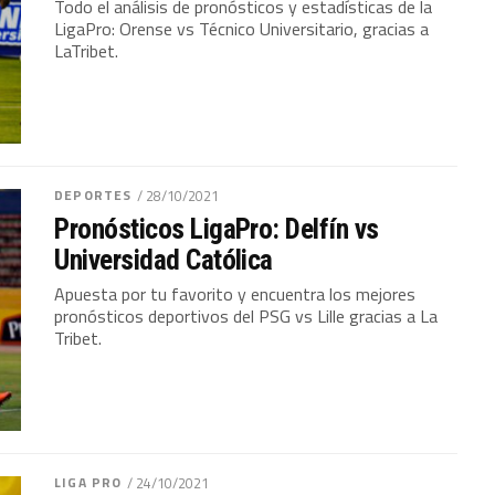
Todo el análisis de pronósticos y estadísticas de la
LigaPro: Orense vs Técnico Universitario, gracias a
LaTribet.
DEPORTES
/
28/10/2021
Pronósticos LigaPro: Delfín vs
Universidad Católica
Apuesta por tu favorito y encuentra los mejores
pronósticos deportivos del PSG vs Lille gracias a La
Tribet.
LIGA PRO
/
24/10/2021