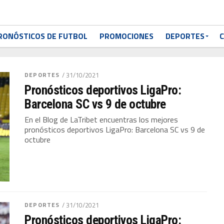
RONÓSTICOS DE FUTBOL
PROMOCIONES
DEPORTES
C
DEPORTES
/
31/10/2021
Pronósticos deportivos LigaPro:
Barcelona SC vs 9 de octubre
En el Blog de LaTribet encuentras los mejores
pronósticos deportivos LigaPro: Barcelona SC vs 9 de
octubre
DEPORTES
/
31/10/2021
Pronósticos deportivos LigaPro: