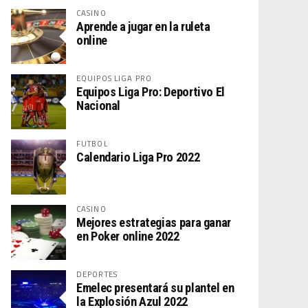
CASINO
Aprende a jugar en la ruleta
online
EQUIPOS LIGA PRO
Equipos Liga Pro: Deportivo El
Nacional
FUTBOL
Calendario Liga Pro 2022
CASINO
Mejores estrategias para ganar
en Poker online 2022
DEPORTES
Emelec presentará su plantel en
la Explosión Azul 2022