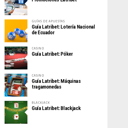
GUÍAS DE APUESTAS
Guía Latribet: Lotería Nacional
de Ecuador
CASINO
Guía Latribet: Póker
CASINO
Guía Latribet: Máquinas
tragamonedas
BLACKJACK
Guía Latribet: Blackjack