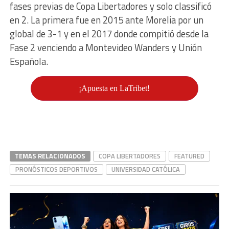
fases previas de Copa Libertadores y solo classificó
en 2. La primera fue en 2015 ante Morelia por un
global de 3-1 y en el 2017 donde compitió desde la
Fase 2 venciendo a Montevideo Wanders y Unión
Española.
¡Apuesta en LaTribet!
TEMAS RELACIONADOS
COPA LIBERTADORES
FEATURED
PRONÓSTICOS DEPORTIVOS
UNIVERSIDAD CATÓLICA