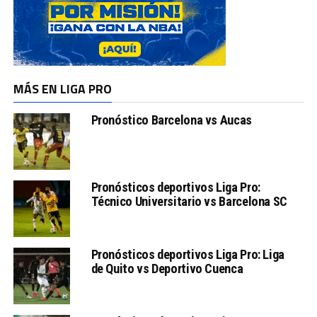
MÁS EN LIGA PRO
Pronóstico Barcelona vs Aucas
Pronósticos deportivos Liga Pro:
Técnico Universitario vs Barcelona SC
Pronósticos deportivos Liga Pro: Liga
de Quito vs Deportivo Cuenca