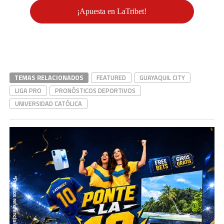
¡Apuesta en LaTribet!
TEMAS RELACIONADOS
FEATURED
GUAYAQUIL CITY
LIGA PRO
PRONÓSTICOS DEPORTIVOS
UNIVERSIDAD CATÓLICA