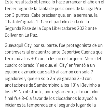
Este resultado obtenido lo hace arrancar el año en el
tercer lugar de la tabla de posiciones de la Liga Pro
con 3 puntos. Cabe precisar que, en la semana, la
‘Chatolei’ igualó 1-1 en el partido de ida de la
Segunda Fase de la Copa Libertadores 2022 ante
Bolívar en La Paz.
Guayaquil City, por su parte, fue protagonista de un
controversial encuentro ante Deportivo Cuenca que
terminó a los 30’ con la lesión del arquero Mero del
cuadro colorado. Y es que, el ‘City’ enfrentó a un
equipo diezmado que saltó al campo con solo 7
jugadores y que en solo 25’ ya ganaba 2-0 con
anotaciones de Sambombino a los 13’ y Klevinho a
los 25’. No obstante, por reglamento, el marcador
final fue 3-0 a favor de los ciudadanos lo ayudó a
iniciar esta temporada en el segundo lugar de la