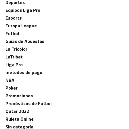
Deportes
Equipos Liga Pro
Esports
Europa League
Futbol
Guías de Apuestas
La Tricolor
LaTribet
Liga Pro
metodos de pago
NBA
Poker
Promociones
Pronósticos de Futbol
Qatar 2022
Ruleta Online
Sin categoría