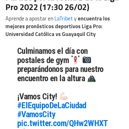
Pro 2022 (17:30 26/02)
Aprende a apostar en
LaTribet
y
encuentra los
mejores pronósticos deportivos Liga Pro:
Universidad Católica vs Guayaquil City
Culminamos el día con
postales de gym
preparándonos para nuestro
encuentro en la altura
¡Vamos City!
#ElEquipoDeLaCiudad
#VamosCity
pic.twitter.com/QHw2WHXT