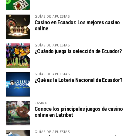
GUÍAS DE APUESTAS
Casino en Ecuador: Los mejores casino
online
GUÍAS DE APUESTAS
¿Cuándo juega la selección de Ecuador?
GUÍAS DE APUESTAS
¿Qué es la Lotería Nacional de Ecuador?
CASINO
Conoce los principales juegos de casino
online en Latribet
GUÍAS DE APUESTAS