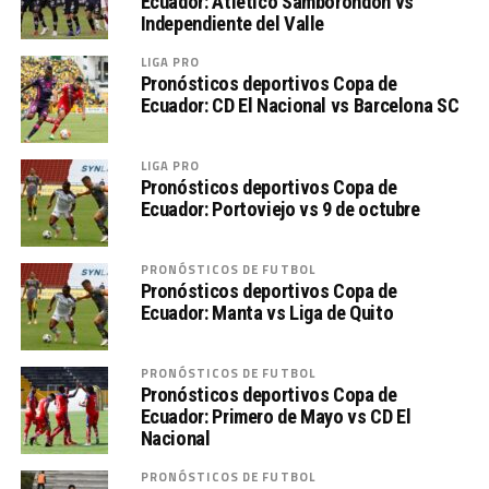
Ecuador: Atlético Samborondón vs
Independiente del Valle
LIGA PRO
Pronósticos deportivos Copa de
Ecuador: CD El Nacional vs Barcelona SC
LIGA PRO
Pronósticos deportivos Copa de
Ecuador: Portoviejo vs 9 de octubre
PRONÓSTICOS DE FUTBOL
Pronósticos deportivos Copa de
Ecuador: Manta vs Liga de Quito
PRONÓSTICOS DE FUTBOL
Pronósticos deportivos Copa de
Ecuador: Primero de Mayo vs CD El
Nacional
PRONÓSTICOS DE FUTBOL