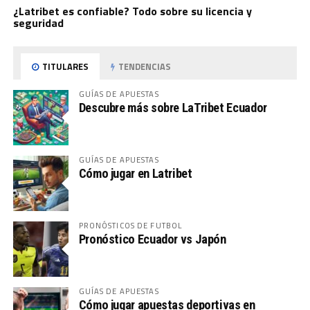
¿Latribet es confiable? Todo sobre su licencia y
seguridad
TITULARES
TENDENCIAS
GUÍAS DE APUESTAS
Descubre más sobre LaTribet Ecuador
GUÍAS DE APUESTAS
Cómo jugar en Latribet
PRONÓSTICOS DE FUTBOL
Pronóstico Ecuador vs Japón
GUÍAS DE APUESTAS
Cómo jugar apuestas deportivas en