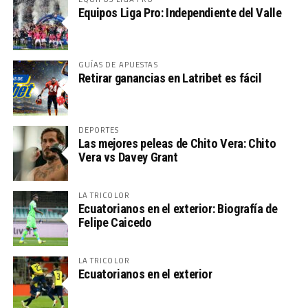
Equipos Liga Pro: Independiente del Valle
GUÍAS DE APUESTAS
Retirar ganancias en Latribet es fácil
DEPORTES
Las mejores peleas de Chito Vera: Chito
Vera vs Davey Grant
LA TRICOLOR
Ecuatorianos en el exterior: Biografía de
Felipe Caicedo
LA TRICOLOR
Ecuatorianos en el exterior