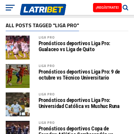
¡REGÍSTRATE!
ALL POSTS TAGGED "LIGA PRO"
LIGA PRO
Pronósticos deportivos Liga Pro:
Gualaceo vs Liga de Quito
LIGA PRO
Pronósticos deportivos Liga Pro: 9 de
octubre vs Técnico Universitario
LIGA PRO
Pronósticos deportivos Liga Pro:
Universidad Católica vs Mushuc Runa
LIGA PRO
Pronósticos deportivos Copa de