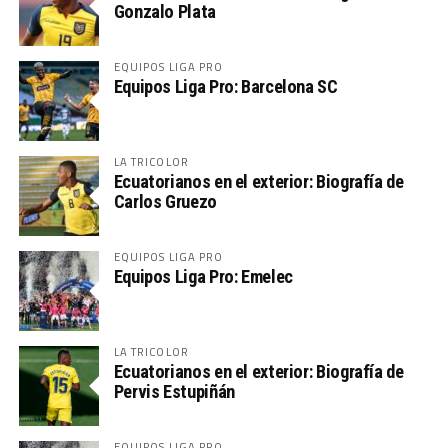
Gonzalo Plata
EQUIPOS LIGA PRO
Equipos Liga Pro: Barcelona SC
LA TRICOLOR
Ecuatorianos en el exterior: Biografía de
Carlos Gruezo
EQUIPOS LIGA PRO
Equipos Liga Pro: Emelec
LA TRICOLOR
Ecuatorianos en el exterior: Biografía de
Pervis Estupiñán
EQUIPOS LIGA PRO