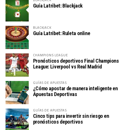
Guía Latribet: Blackjack
BLACKJACK
Guía Latribet: Ruleta online
CHAMPIONS LEAGUE
Pronósticos deportivos Final Champions
League: Liverpool vs Real Madrid
GUÍAS DE APUESTAS
¿Cómo apostar de manera inteligente en
Apuestas Deportivas
GUÍAS DE APUESTAS
Cinco tips para invertir sin riesgo en
pronósticos deportivos